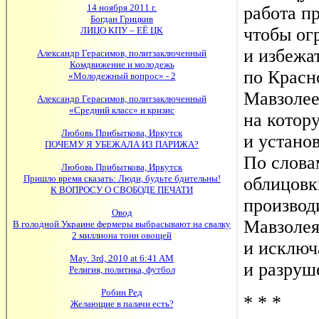
работа п
чтобы ог
и избежа
по Красн
Мавзолее
на котор
и устано
По слова
облицовк
производ
Мавзолея
и исключ
и разруш
* * *