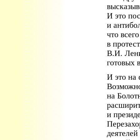
высказыв
И это по
и антибо
что всего
в протес
В.И. Лен
готовых 
И это на
Возможно
на Болот
расшири
и презид
Перезахо
деятелей