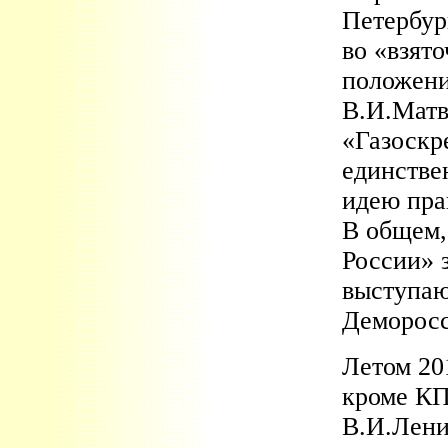
Петербур
во «взят
положени
В.И.Матв
«Газоскр
единстве
идею пра
В общем,
России» 
выступаю
Деморосс
Летом 20
кроме КП
В.И.Лени