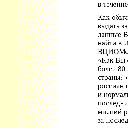
в течение
Как обыч
выдать з
данные В
найти в 
ВЦИОМом 
«Как Вы 
более 80
страны?»
россиян 
и нормал
последни
мнений р
за после