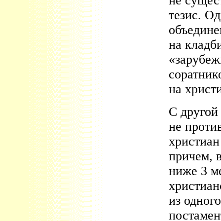
не сущес
тезис. Од
объедине
на кладб
«зарубеж
соратник
на христ
С другой
не проти
христиан 
причем, 
ниже 3 м
христиан
из одног
постамен