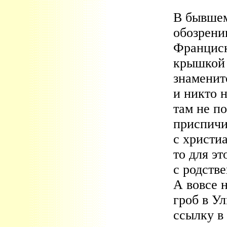
В бывшем
обозрени
Франциск
крышкой 
знаменит
и никто н
там не п
приспичи
с христи
то для э
с родстве
А вовсе н
гроб в У
ссылку в