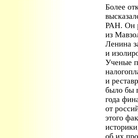
Более от
высказал
РАН. Он 
из Мавзол
Ленина з
и изолир
Ученые п
налогопл
и рестав
было бы п
года фин
от россий
этого фа
историки
об их пр