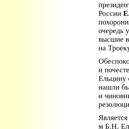
президен
России
Е
похорони
очередь 
высшие в
на Троек
Обеспоко
и почест
Ельцину 
нашли бы
и чиновн
резолюци
Является 
м Б.Н. Е