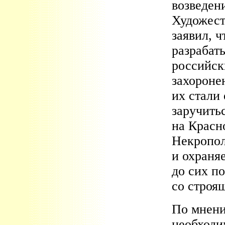
возведен
Художест
заявил, 
разрабат
российск
захороне
их стали
заручить
на Красн
Некропол
и охраня
до сих п
со строя
По мнени
необходи