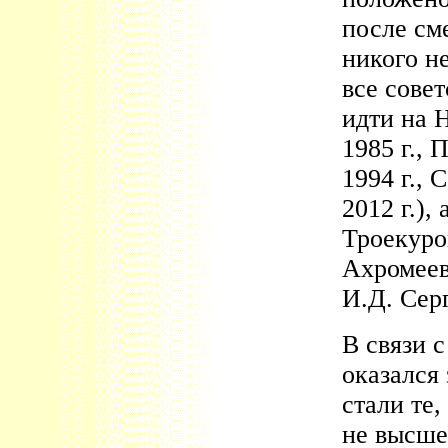
после см
никого н
все сове
идти на 
1985 г., 
1994 г.,
2012 г.),
Троекуро
Ахромеев
И.Д. Серг
В связи 
оказался
стали те
не высше