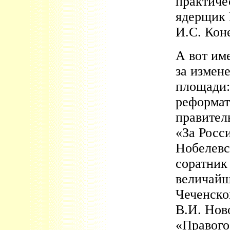
практиче
ядерщик 
И.С. Кон
А вот име
за измене
площади:
реформат
правител
«За Росс
Нобелевс
соратник
величайш
Чеченско
В.И. Нов
«Правого