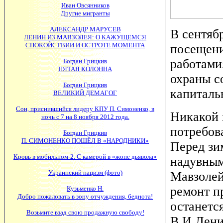
В сентяб
посещени
работами
охраны с
капитальн
Никакой 
потребов
Перед зи
надувным
Мавзолей
ремонт п
останетс
В.И.Лени