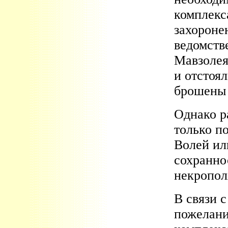
комплекс
захороне
ведомстве
Мавзолея
и отстоя
брошены 
Однако р
только п
Волей ил
сохранно
некропол
В связи 
пожелани