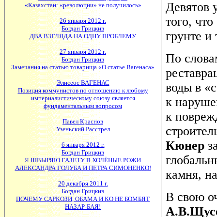
Девятов 
того, чт
грунте и 
По слов
реставра
воды в «
к наруше
к повреж
строител
Кюнер
за
глобальн
камня, н
В свою о
А.В.Щус