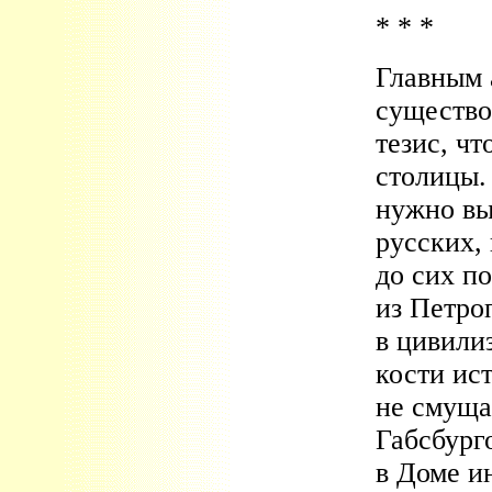
* * *
Главным 
существо
тезис, ч
столицы. 
нужно вы
русских,
до сих п
из Петро
в цивили
кости ис
не смуща
Габсбург
в Доме и