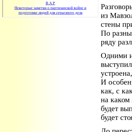
Разговор
из Мавзо
стены пр
По разны
ряду раз
Одними и
выступил
устроена,
И особен
как, с к
на каком 
будет вы
будет сто
До перес