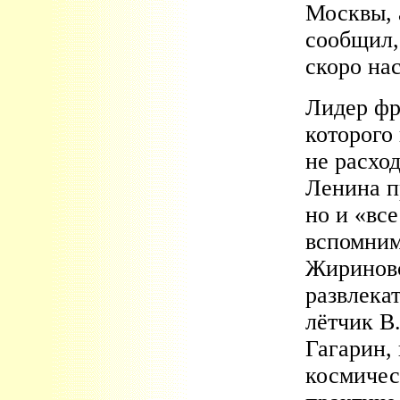
Москвы,
сообщил,
скоро нас
Лидер ф
которого
не расход
Ленина п
но и «вс
вспомним
Жириновс
развлека
лётчик В
Гагарин,
космичес