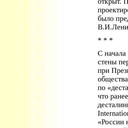
открыт. 
проектир
было пре
В.И.Лени
* * *
С начала 
стены пер
при През
общества
по «дест
что ране
десталин
Internati
«России 