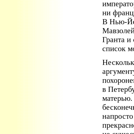
императо
ни франц
В Нью-Йо
Мавзолей
Гранта и 
список м
Нескольк
аргумент
похороне
в Петерб
матерью.
бесконечн
напросто
прекрасн