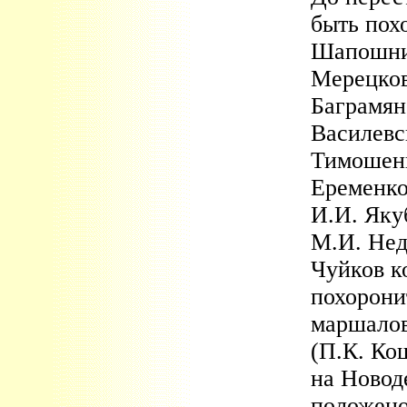
быть пох
Шапошник
Мерецков
Баграмян
Василевс
Тимошенк
Еременко
И.И. Яку
М.И. Нед
Чуйков к
похорони
маршалов
(П.К. Ко
на Новод
положено