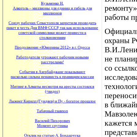
ремонту»
работы пр
Официаль
охраны 
В.И.Лени
не плани
со ссылк
исследов
технологи
переноси
в ближай
Мавзолею
кажется 
представ