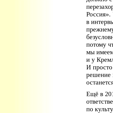
перезахо
Россия».
в интерв
прежнему
безуслов
потому ч
мы имеем
и у Крем
И просто 
решение 
останетс
Ещё в 20
ответств
по культ