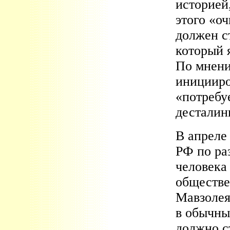
историей
этого «о
должен с
который 
По мнению
иницииро
«потребу
десталин
В апреле 
РФ по ра
человек
обществе
Мавзолея
в обычны
должно с