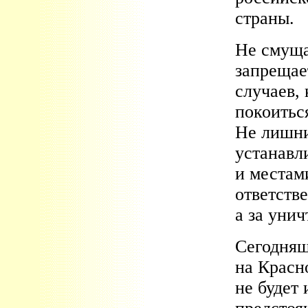
страны.
Не смуща
запрещае
случаев,
покоитьс
Не лишни
устанавл
и местам
ответств
а за уни
Сегодняш
на Красн
не будет 