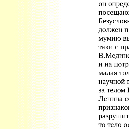
он опреде
посещающ
Безуслов
должен п
мумию вы
таки с п
В.Мединс
и на пот
малая то
научной 
за телом 
Ленина с
признаков
разрушит
то тело 